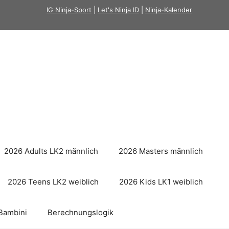
IG Ninja-Sport
|
Let's Ninja ID
|
Ninja-Kalender
2026 Adults LK2 männlich
2026 Masters männlich
2026 Teens LK2 weiblich
2026 Kids LK1 weiblich
Bambini
Berechnungslogik