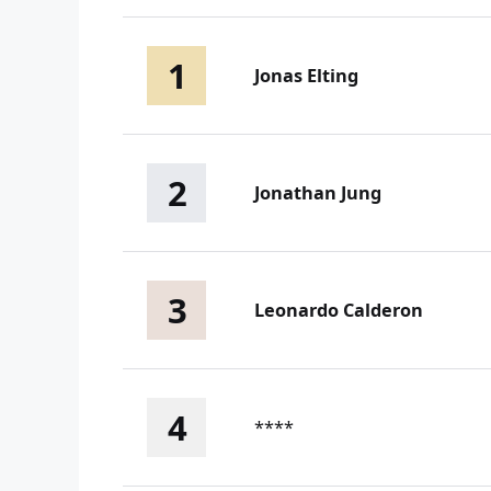
1
Jonas Elting
2
Jonathan Jung
3
Leonardo Calderon
4
****