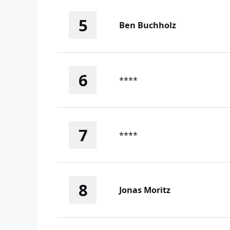
5
Ben Buchholz
6
****
7
****
8
Jonas Moritz