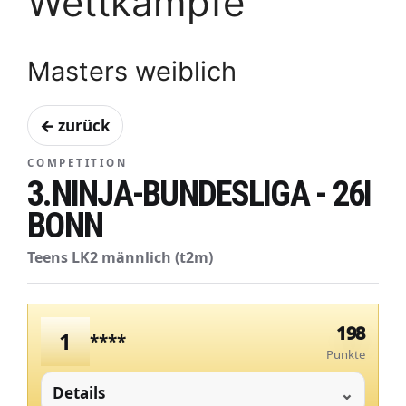
Wettkämpfe
Masters weiblich
← zurück
COMPETITION
3.NINJA-BUNDESLIGA - 26I
BONN
Teens LK2 männlich (t2m)
198
1
****
Punkte
Details