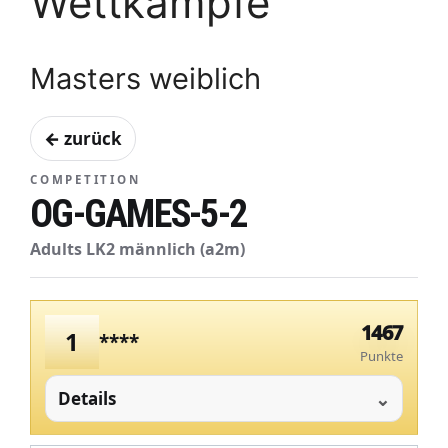
Wettkämpfe
Masters weiblich
← zurück
COMPETITION
OG-GAMES-5-2
Adults LK2 männlich (a2m)
1467
1
****
Punkte
Details