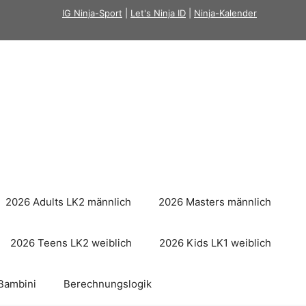
IG Ninja-Sport
|
Let's Ninja ID
|
Ninja-Kalender
2026 Adults LK2 männlich
2026 Masters männlich
2026 Teens LK2 weiblich
2026 Kids LK1 weiblich
Bambini
Berechnungslogik