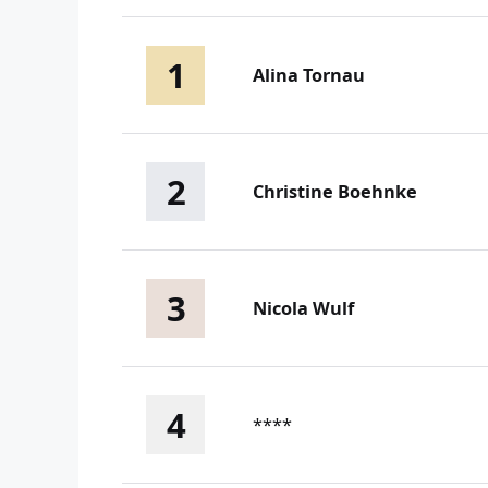
1
Alina Tornau
2
Christine Boehnke
3
Nicola Wulf
4
****