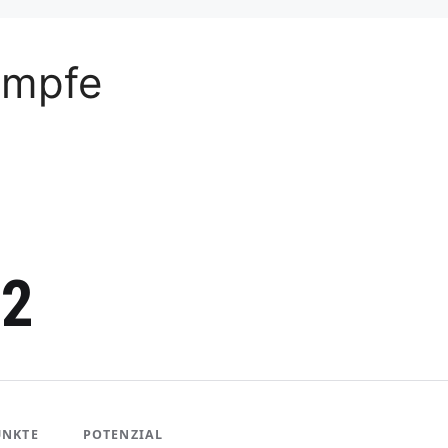
ämpfe
2
UNKTE
POTENZIAL