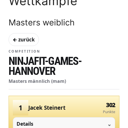
Wettkämpfe
Masters weiblich
← zurück
COMPETITION
NINJAFIT-GAMES-
HANNOVER
Masters männlich (mam)
302
1
Jacek Steinert
Punkte
Details