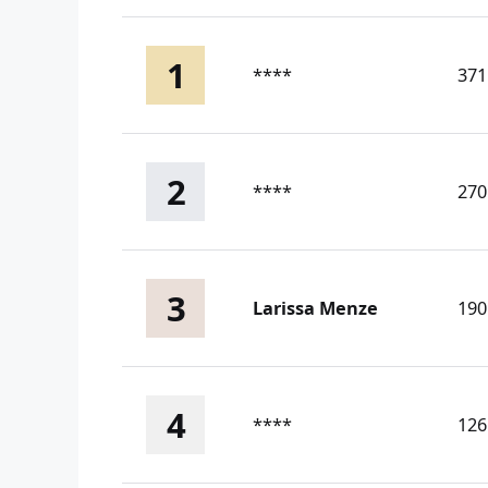
1
****
371
2
****
270
3
Larissa Menze
190
4
****
126