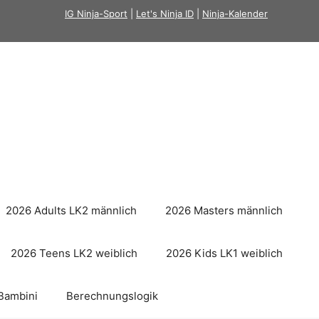
IG Ninja-Sport
|
Let's Ninja ID
|
Ninja-Kalender
2026 Adults LK2 männlich
2026 Masters männlich
2026 Teens LK2 weiblich
2026 Kids LK1 weiblich
Bambini
Berechnungslogik