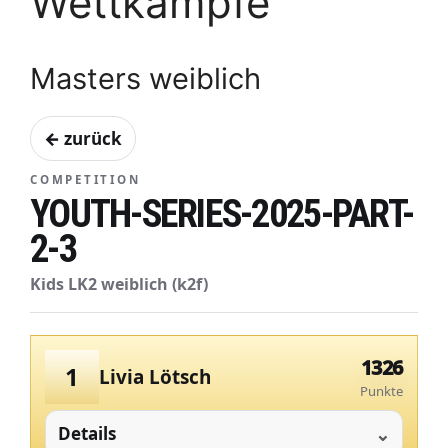
Wettkämpfe
Masters weiblich
← zurück
COMPETITION
YOUTH-SERIES-2025-PART-
2-3
Kids LK2 weiblich (k2f)
1326
1
Livia Lötsch
Punkte
Details