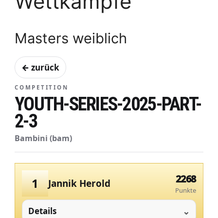
Wettkämpfe
Masters weiblich
← zurück
COMPETITION
YOUTH-SERIES-2025-PART-
2-3
Bambini (bam)
2268
1
Jannik Herold
Punkte
Details