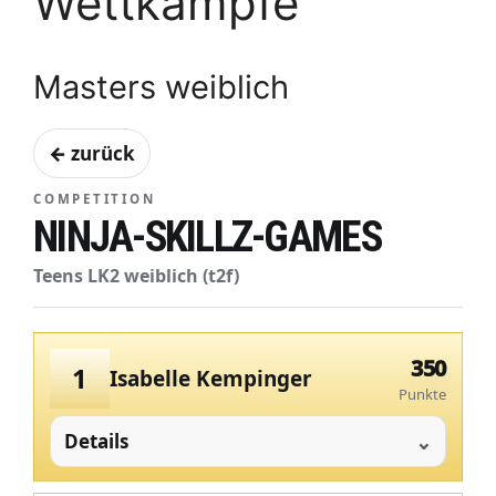
Wettkämpfe
Masters weiblich
← zurück
COMPETITION
NINJA-SKILLZ-GAMES
Teens LK2 weiblich (t2f)
350
1
Isabelle Kempinger
Punkte
Details