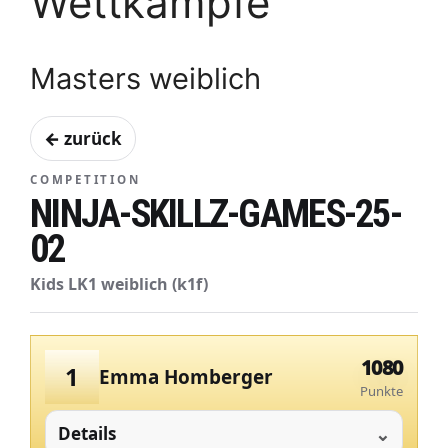
Wettkämpfe
Masters weiblich
← zurück
COMPETITION
NINJA-SKILLZ-GAMES-25-
02
Kids LK1 weiblich (k1f)
1080
1
Emma Homberger
Punkte
Details