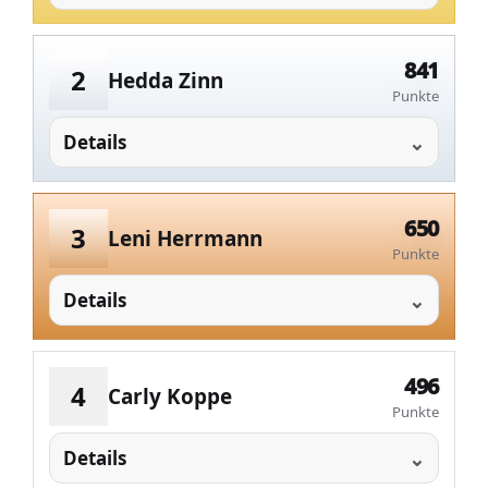
841
2
Hedda Zinn
Punkte
Details
650
3
Leni Herrmann
Punkte
Details
496
4
Carly Koppe
Punkte
Details