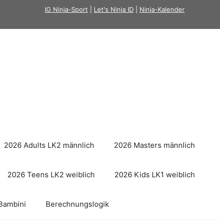
IG Ninja-Sport
|
Let's Ninja ID
|
Ninja-Kalender
2026 Adults LK2 männlich
2026 Masters männlich
2026 Teens LK2 weiblich
2026 Kids LK1 weiblich
Bambini
Berechnungslogik