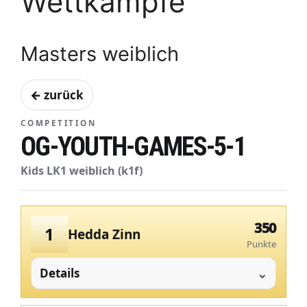
Wettkämpfe
Masters weiblich
← zurück
COMPETITION
OG-YOUTH-GAMES-5-1
Kids LK1 weiblich (k1f)
350
1
Hedda Zinn
Punkte
Details