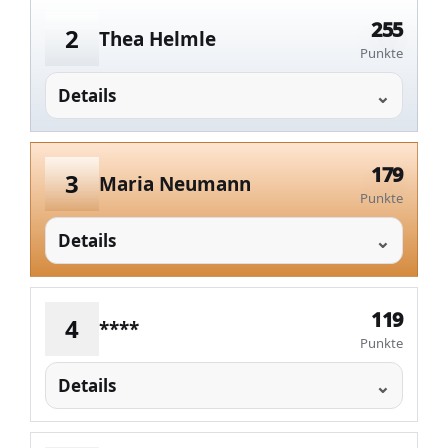
255
2
Thea Helmle
Punkte
Details
179
3
Maria Neumann
Punkte
Details
119
4
****
Punkte
Details