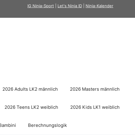
IG Ninja-Sport
|
Let's Ninja ID
|
Ninja-Kalender
2026 Adults LK2 männlich
2026 Masters männlich
2026 Teens LK2 weiblich
2026 Kids LK1 weiblich
Bambini
Berechnungslogik