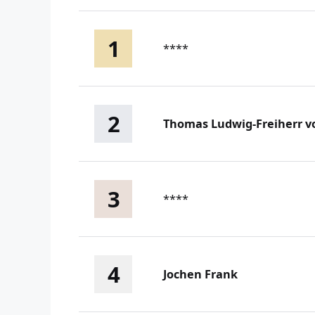
1
****
2
Thomas Ludwig-Freiherr v
3
****
4
Jochen Frank