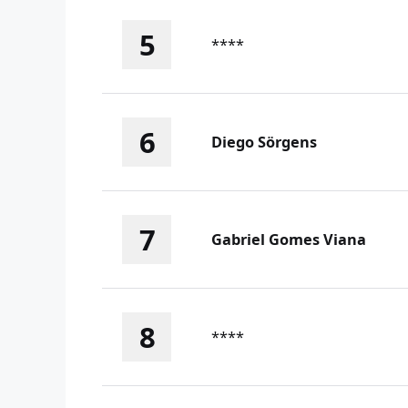
5
****
6
Diego Sörgens
7
Gabriel Gomes Viana
8
****