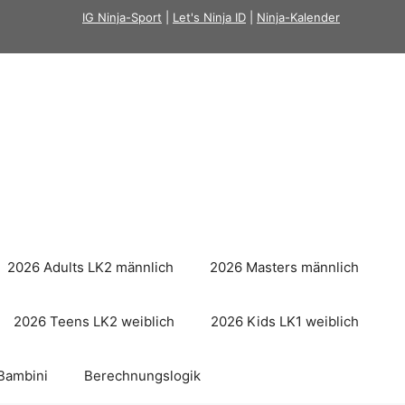
IG Ninja-Sport
|
Let's Ninja ID
|
Ninja-Kalender
2026 Adults LK2 männlich
2026 Masters männlich
2026 Teens LK2 weiblich
2026 Kids LK1 weiblich
Bambini
Berechnungslogik