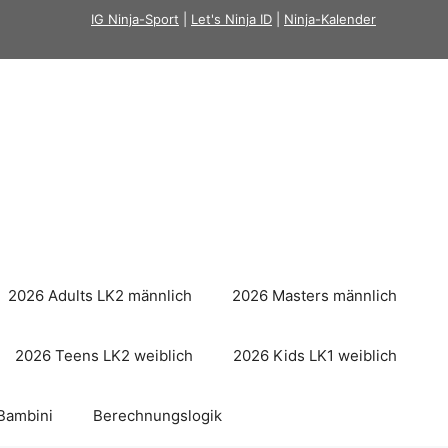
IG Ninja-Sport
|
Let's Ninja ID
|
Ninja-Kalender
2026 Adults LK2 männlich
2026 Masters männlich
2026 Teens LK2 weiblich
2026 Kids LK1 weiblich
Bambini
Berechnungslogik