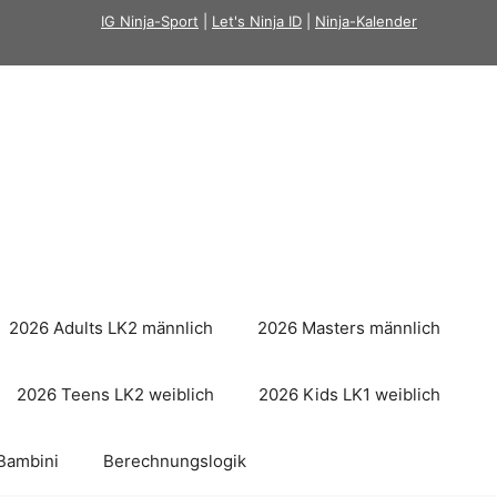
IG Ninja-Sport
|
Let's Ninja ID
|
Ninja-Kalender
2026 Adults LK2 männlich
2026 Masters männlich
2026 Teens LK2 weiblich
2026 Kids LK1 weiblich
Bambini
Berechnungslogik