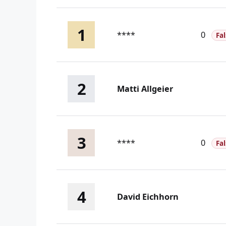
1
****
0
Fa
2
Matti Allgeier
3
****
0
Fa
4
David Eichhorn