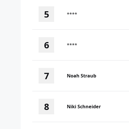
5
****
6
****
7
Noah Straub
8
Niki Schneider