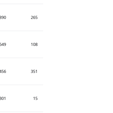
890
265
649
108
456
351
301
15