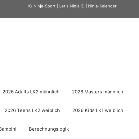
IG Ninja-Sport
|
Let's Ninja ID
|
Ninja-Kalender
2026 Adults LK2 männlich
2026 Masters männlich
2026 Teens LK2 weiblich
2026 Kids LK1 weiblich
Bambini
Berechnungslogik