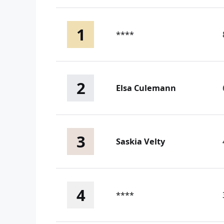
1
****
2
Elsa Culemann
3
Saskia Velty
4
****