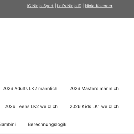
IG Ninja-Sport
|
Let's Ninja ID
|
Ninja-Kalender
2026 Adults LK2 männlich
2026 Masters männlich
2026 Teens LK2 weiblich
2026 Kids LK1 weiblich
Bambini
Berechnungslogik