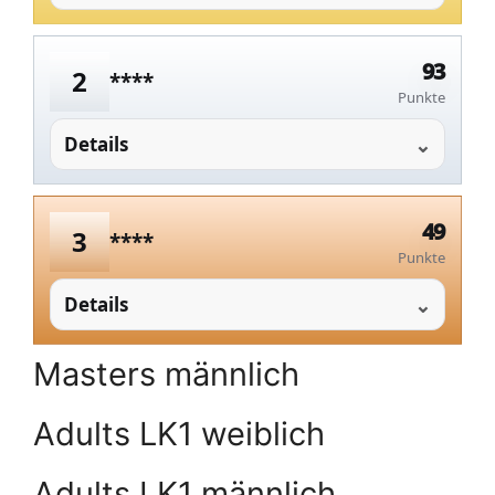
93
2
****
Punkte
Details
49
3
****
Punkte
Details
Masters männlich
Adults LK1 weiblich
Adults LK1 männlich