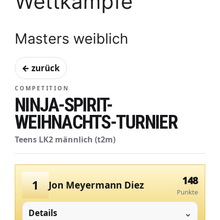
Wettkämpfe
Masters weiblich
← zurück
COMPETITION
NINJA-SPIRIT-
WEIHNACHTS-TURNIER
Teens LK2 männlich (t2m)
148
1
Jon Meyermann Diez
Punkte
Details