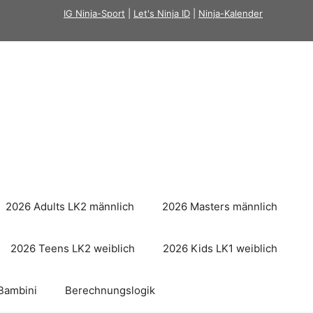
IG Ninja-Sport
|
Let's Ninja ID
|
Ninja-Kalender
2026 Adults LK2 männlich
2026 Masters männlich
2026 Teens LK2 weiblich
2026 Kids LK1 weiblich
Bambini
Berechnungslogik