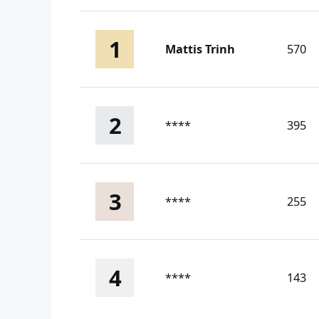
1
Mattis Trinh
570
2
****
395
3
****
255
4
****
143