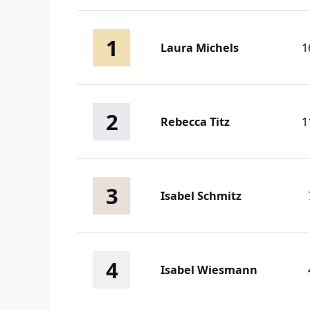
1
Laura Michels
1
2
Rebecca Titz
1
3
Isabel Schmitz
4
Isabel Wiesmann