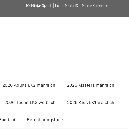
IG Ninja-Sport
|
Let's Ninja ID
|
Ninja-Kalender
2026 Adults LK2 männlich
2026 Masters männlich
2026 Teens LK2 weiblich
2026 Kids LK1 weiblich
Bambini
Berechnungslogik