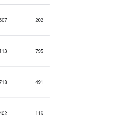
607
202
113
795
718
491
402
119