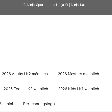
IG Ninja-Sport
|
Let's Ninja ID
|
Ninja-Kalender
2026 Adults LK2 männlich
2026 Masters männlich
2026 Teens LK2 weiblich
2026 Kids LK1 weiblich
Bambini
Berechnungslogik