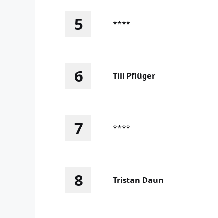
5
****
6
Till Pflüger
7
****
8
Tristan Daun