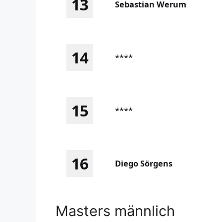
13
Sebastian Werum
14
****
15
****
16
Diego Sörgens
Masters männlich