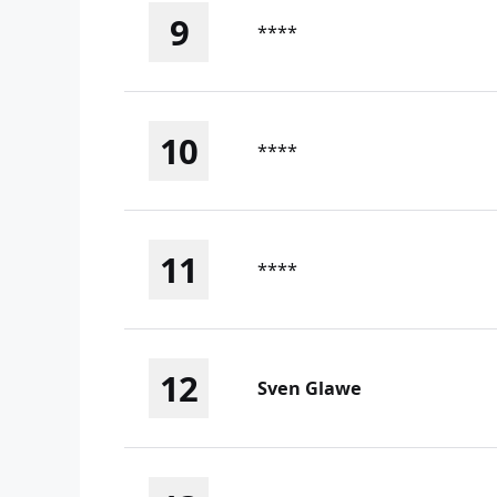
9
****
10
****
11
****
12
Sven Glawe