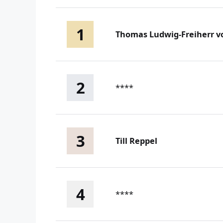
1
Thomas Ludwig-Freiherr v
2
****
3
Till Reppel
4
****