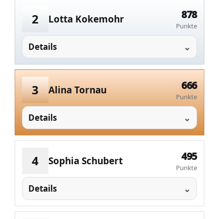
878
2
Lotta Kokemohr
Punkte
Details
666
3
Alina Tornau
Punkte
Details
495
4
Sophia Schubert
Punkte
Details