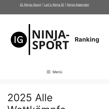
Zum
IG Ninja-Sport
|
Let's Ninja ID
|
Ninja-Kalender
Inhalt
springen
Ranking
Menü
2025 Alle