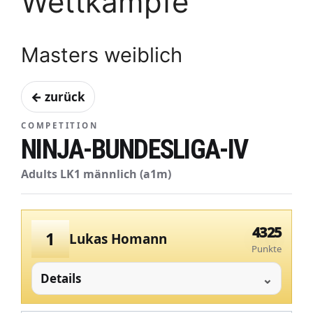
Wettkämpfe
Masters weiblich
← zurück
COMPETITION
NINJA-BUNDESLIGA-IV
Adults LK1 männlich (a1m)
4325
1
Lukas Homann
Punkte
Details