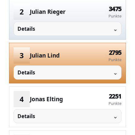
3475
2
Julian Rieger
Punkte
Details
2795
3
Julian Lind
Punkte
Details
2251
4
Jonas Elting
Punkte
Details