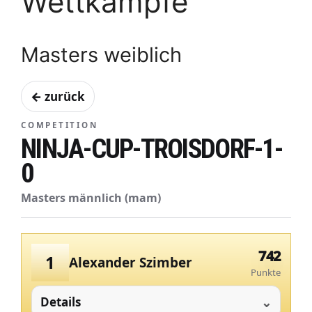
Wettkämpfe
Masters weiblich
← zurück
COMPETITION
NINJA-CUP-TROISDORF-1-
0
Masters männlich (mam)
742
1
Alexander Szimber
Punkte
Details