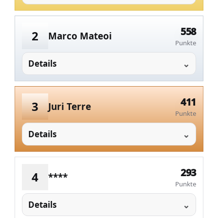
558
2
Marco Mateoi
Punkte
Details
411
3
Juri Terre
Punkte
Details
293
4
****
Punkte
Details