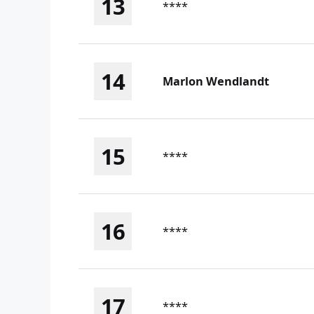
13
****
14
Marlon Wendlandt
15
****
16
****
17
****