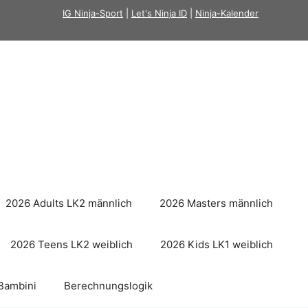
IG Ninja-Sport
|
Let's Ninja ID
|
Ninja-Kalender
2026 Adults LK2 männlich
2026 Masters männlich
2026 Teens LK2 weiblich
2026 Kids LK1 weiblich
Bambini
Berechnungslogik