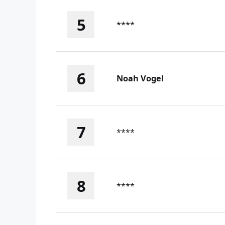
5
****
6
Noah Vogel
7
****
8
****