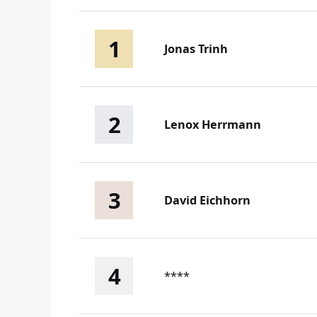
1
Jonas Trinh
2
Lenox Herrmann
3
David Eichhorn
4
****