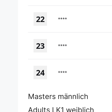
22
****
23
****
24
****
Masters männlich
Adults LK1 weiblich