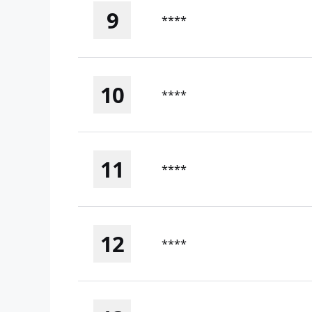
9
****
10
****
11
****
12
****