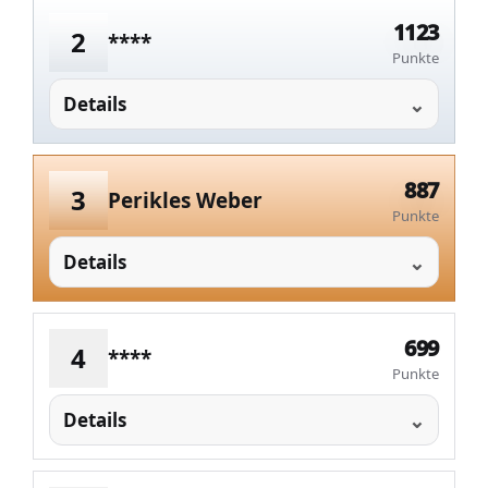
1123
2
****
Punkte
Details
887
3
Perikles Weber
Punkte
Details
699
4
****
Punkte
Details