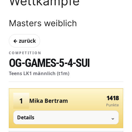
Wettkämpfe
Masters weiblich
← zurück
COMPETITION
OG-GAMES-5-4-SUI
Teens LK1 männlich (t1m)
1418
1
Mika Bertram
Punkte
Details