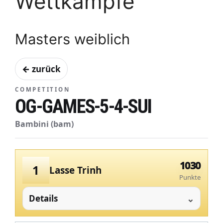
Wettkämpfe
Masters weiblich
← zurück
COMPETITION
OG-GAMES-5-4-SUI
Bambini (bam)
1030
1
Lasse Trinh
Punkte
Details