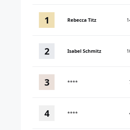
1
Rebecca Titz
1
2
Isabel Schmitz
1
3
****
4
****