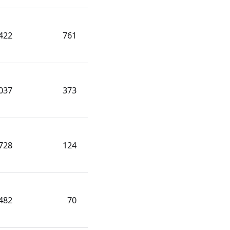
422
761
037
373
728
124
482
70