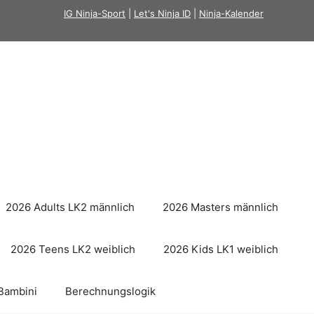
IG Ninja-Sport
|
Let's Ninja ID
|
Ninja-Kalender
2026 Adults LK2 männlich
2026 Masters männlich
2026 Teens LK2 weiblich
2026 Kids LK1 weiblich
Bambini
Berechnungslogik