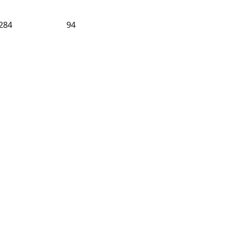
284
94