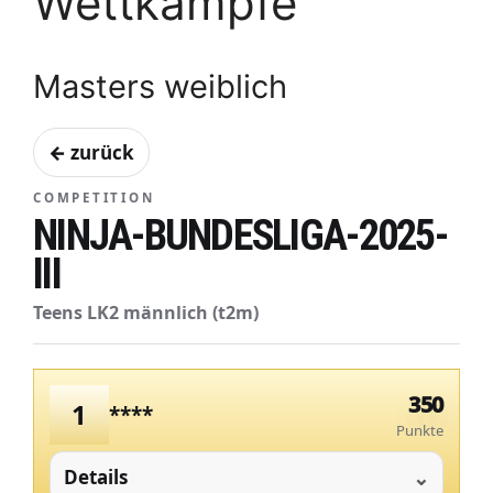
Wettkämpfe
Masters weiblich
← zurück
COMPETITION
NINJA-BUNDESLIGA-2025-
III
Teens LK2 männlich (t2m)
350
1
****
Punkte
Details