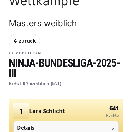
Wettkämpfe
Masters weiblich
← zurück
COMPETITION
NINJA-BUNDESLIGA-2025-
III
Kids LK2 weiblich (k2f)
641
1
Lara Schlicht
Punkte
Details