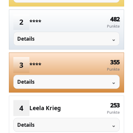
482
2
****
Punkte
Details
355
3
****
Punkte
Details
253
4
Leela Krieg
Punkte
Details