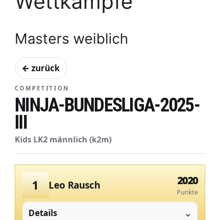
Wettkämpfe
Masters weiblich
← zurück
COMPETITION
NINJA-BUNDESLIGA-2025-
III
Kids LK2 männlich (k2m)
2020
1
Leo Rausch
Punkte
Details