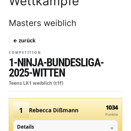
Wettkämpfe
Masters weiblich
← zurück
COMPETITION
1-NINJA-BUNDESLIGA-
2025-WITTEN
Teens LK1 weiblich (t1f)
1034
1
Rebecca Dißmann
Punkte
Details