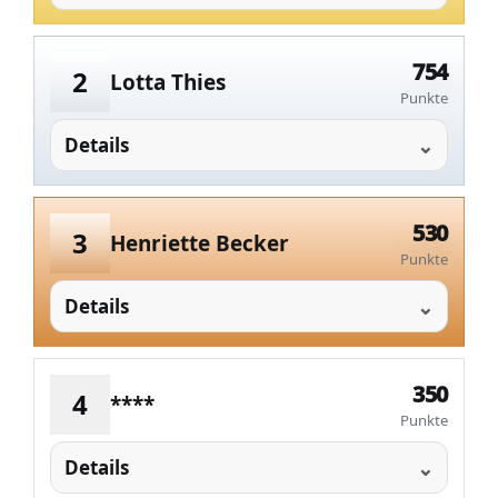
754
2
Lotta Thies
Punkte
Details
530
3
Henriette Becker
Punkte
Details
350
4
****
Punkte
Details