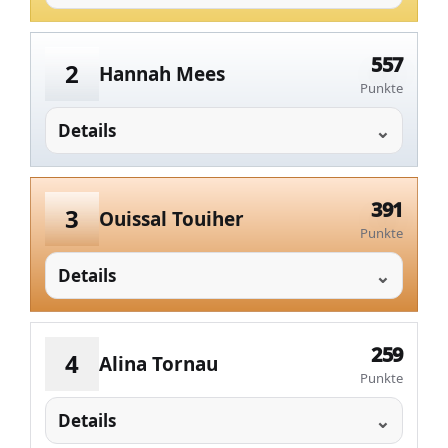
557
2
Hannah Mees
Punkte
Details
391
3
Ouissal Touiher
Punkte
Details
259
4
Alina Tornau
Punkte
Details