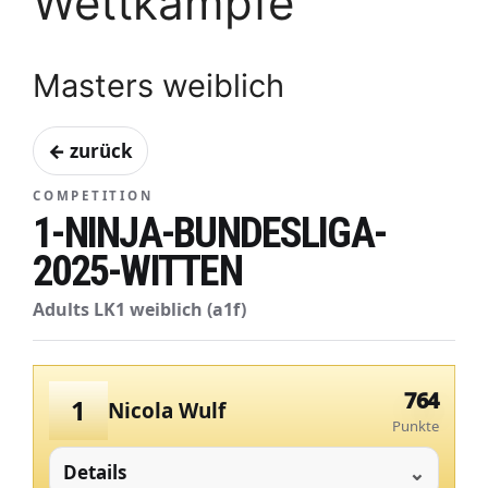
Wettkämpfe
Masters weiblich
← zurück
COMPETITION
1-NINJA-BUNDESLIGA-
2025-WITTEN
Adults LK1 weiblich (a1f)
764
1
Nicola Wulf
Punkte
Details