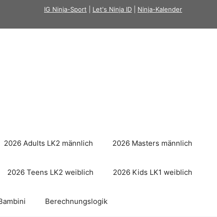
IG Ninja-Sport
|
Let's Ninja ID
|
Ninja-Kalender
2026 Adults LK2 männlich
2026 Masters männlich
2026 Teens LK2 weiblich
2026 Kids LK1 weiblich
Bambini
Berechnungslogik