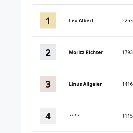
1
Leo Albert
2263
2
Moritz Richter
1793
3
Linus Allgeier
1416
4
****
1115