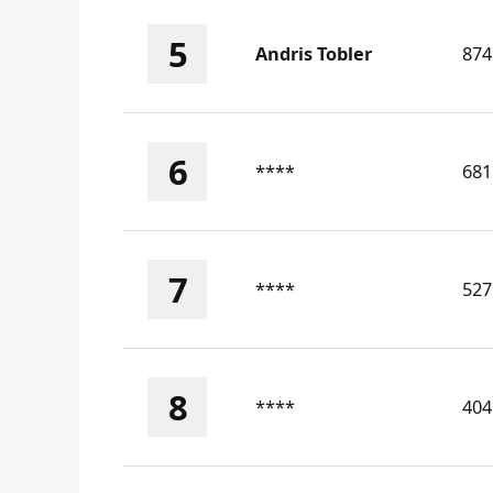
5
Andris Tobler
874
6
****
681
7
****
527
8
****
404