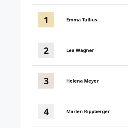
1
Emma Tullius
2
Lea Wagner
3
Helena Meyer
4
Marlen Rippberger