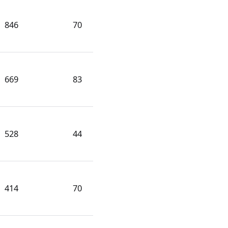
846
70
669
83
528
44
414
70