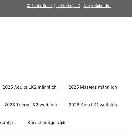
IG Ninja-Sport
|
Let's Ninja ID
|
Ninja-Kalender
2026 Adults LK2 männlich
2026 Masters männlich
2026 Teens LK2 weiblich
2026 Kids LK1 weiblich
Bambini
Berechnungslogik