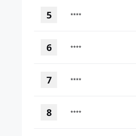
5
****
6
****
7
****
8
****