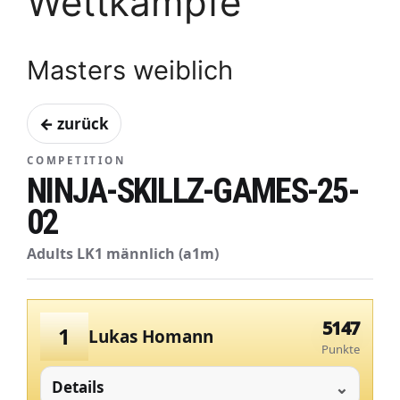
Wettkämpfe
Masters weiblich
← zurück
COMPETITION
NINJA-SKILLZ-GAMES-25-
02
Adults LK1 männlich (a1m)
5147
1
Lukas Homann
Punkte
Details