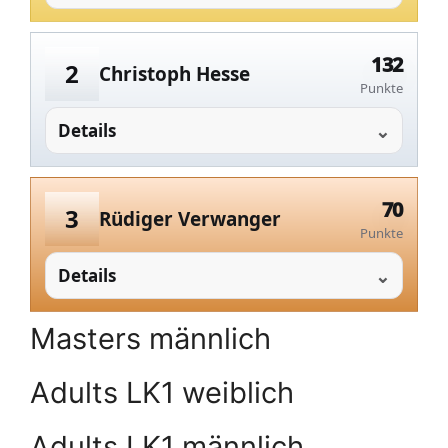
132
2
Christoph Hesse
Punkte
Details
70
3
Rüdiger Verwanger
Punkte
Details
Masters männlich
Adults LK1 weiblich
Adults LK1 männlich