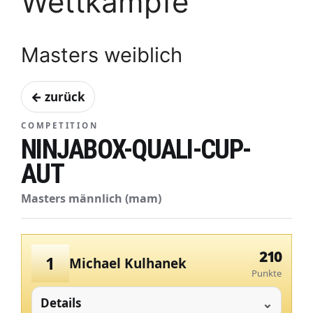
Wettkämpfe
Masters weiblich
← zurück
COMPETITION
NINJABOX-QUALI-CUP-
AUT
Masters männlich (mam)
210
1
Michael Kulhanek
Punkte
Details