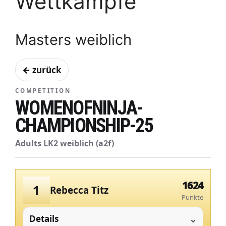
Wettkämpfe
Masters weiblich
← zurück
COMPETITION
WOMENOFNINJA-
CHAMPIONSHIP-25
Adults LK2 weiblich (a2f)
1624
1
Rebecca Titz
Punkte
Details