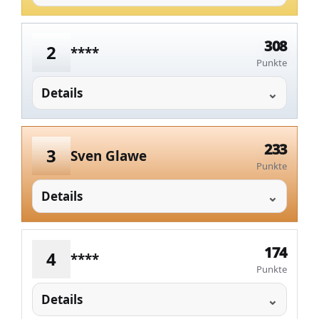
308
2
****
Punkte
Details
233
3
Sven Glawe
Punkte
Details
174
4
****
Punkte
Details