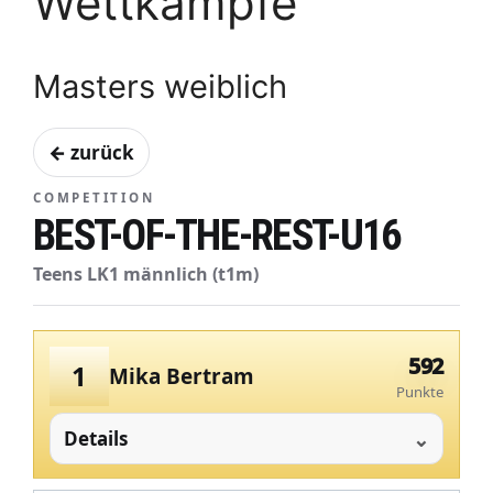
Wettkämpfe
Masters weiblich
← zurück
COMPETITION
BEST-OF-THE-REST-U16
Teens LK1 männlich (t1m)
592
1
Mika Bertram
Punkte
Details