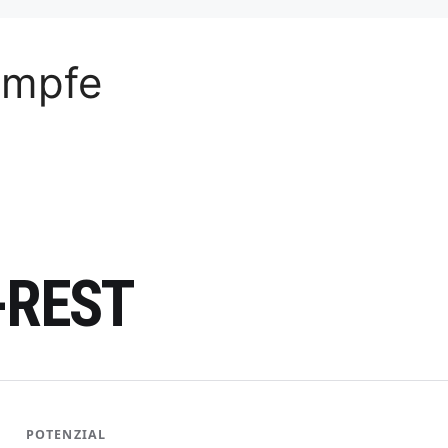
ämpfe
-REST
POTENZIAL