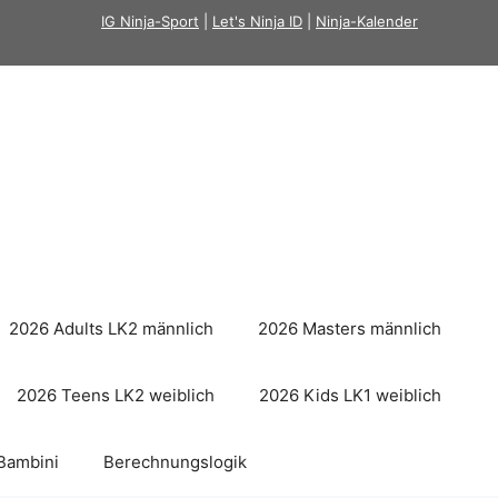
IG Ninja-Sport
|
Let's Ninja ID
|
Ninja-Kalender
2026 Adults LK2 männlich
2026 Masters männlich
2026 Teens LK2 weiblich
2026 Kids LK1 weiblich
Bambini
Berechnungslogik