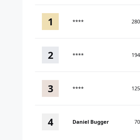
1
****
280
2
****
194
3
****
125
4
Daniel Bugger
70