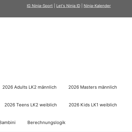
IG Ninja-Sport
|
Let's Ninja ID
|
Ninja-Kalender
2026 Adults LK2 männlich
2026 Masters männlich
2026 Teens LK2 weiblich
2026 Kids LK1 weiblich
Bambini
Berechnungslogik