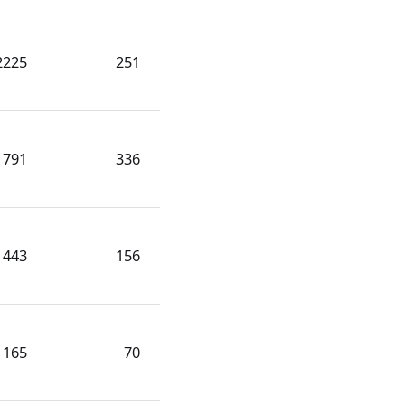
2225
251
1791
336
1443
156
1165
70