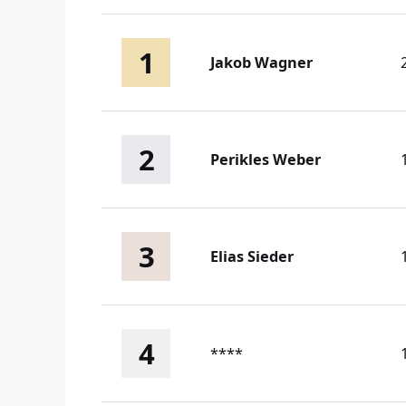
1
Jakob Wagner
2
Perikles Weber
3
Elias Sieder
4
****