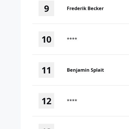
9
Frederik Becker
10
****
11
Benjamin Splait
12
****