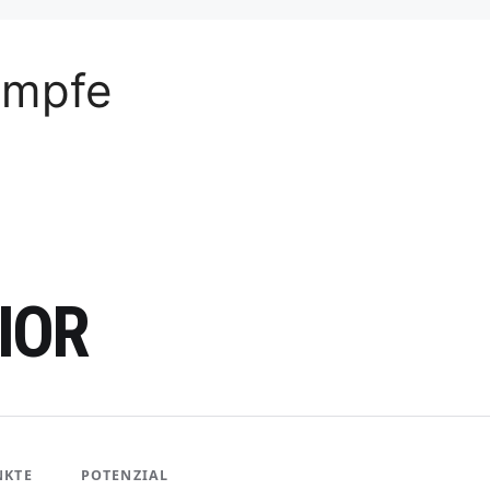
ämpfe
IOR
NKTE
POTENZIAL