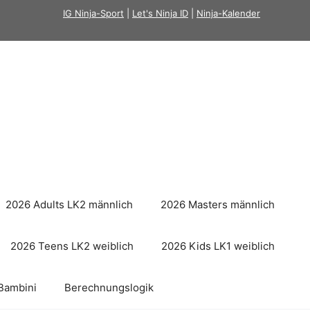
IG Ninja-Sport
|
Let's Ninja ID
|
Ninja-Kalender
2026 Adults LK2 männlich
2026 Masters männlich
2026 Teens LK2 weiblich
2026 Kids LK1 weiblich
Bambini
Berechnungslogik