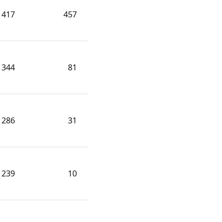
417
457
344
81
286
31
239
10