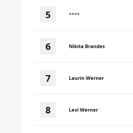
5
****
6
Nikita Brandes
7
Laurin Werner
8
Levi Werner