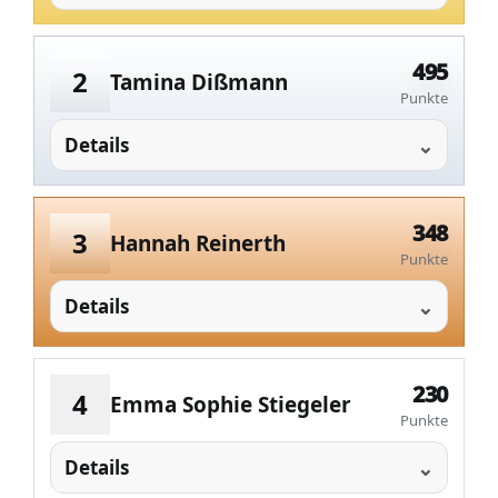
495
2
Tamina Dißmann
Punkte
Details
348
3
Hannah Reinerth
Punkte
Details
230
4
Emma Sophie Stiegeler
Punkte
Details