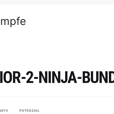
ämpfe
OR-2-NINJA-BUN
NKTE
POTENZIAL