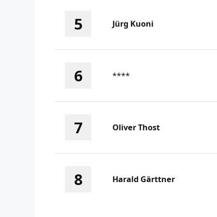
5
Jürg Kuoni
6
****
7
Oliver Thost
8
Harald Gärttner