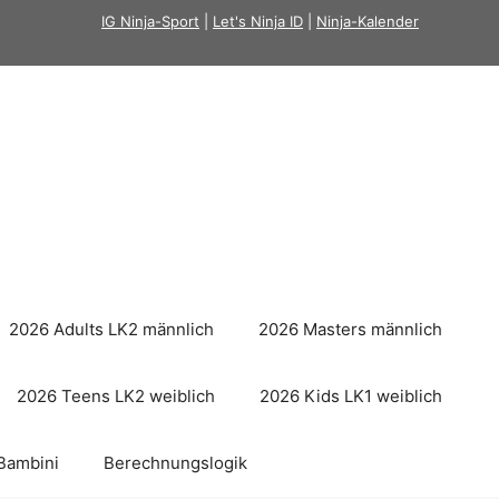
IG Ninja-Sport
|
Let's Ninja ID
|
Ninja-Kalender
2026 Adults LK2 männlich
2026 Masters männlich
2026 Teens LK2 weiblich
2026 Kids LK1 weiblich
Bambini
Berechnungslogik