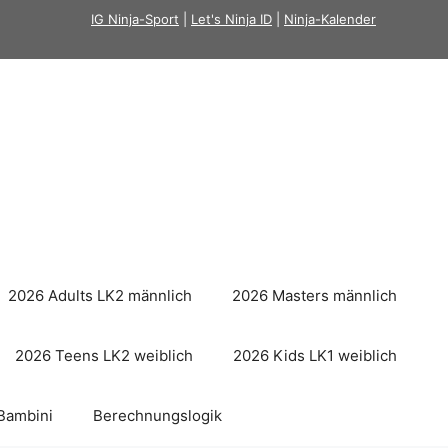
IG Ninja-Sport
|
Let's Ninja ID
|
Ninja-Kalender
2026 Adults LK2 männlich
2026 Masters männlich
2026 Teens LK2 weiblich
2026 Kids LK1 weiblich
Bambini
Berechnungslogik