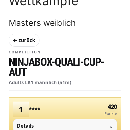
Wettkämpfe
Masters weiblich
← zurück
COMPETITION
NINJABOX-QUALI-CUP-
AUT
Adults LK1 männlich (a1m)
420
1
****
Punkte
Details