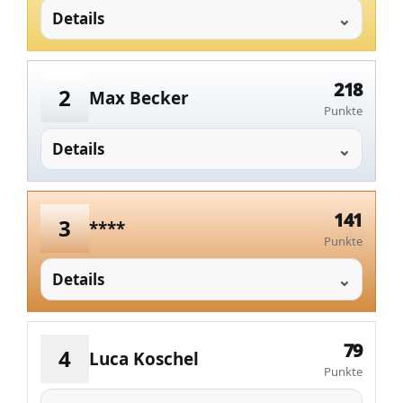
Details
218
2
Max Becker
Punkte
Details
141
3
****
Punkte
Details
79
4
Luca Koschel
Punkte