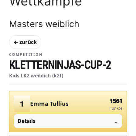
Wettkämpfe
Masters weiblich
← zurück
COMPETITION
KLETTERNINJAS-CUP-2
Kids LK2 weiblich (k2f)
1561
1
Emma Tullius
Punkte
Details